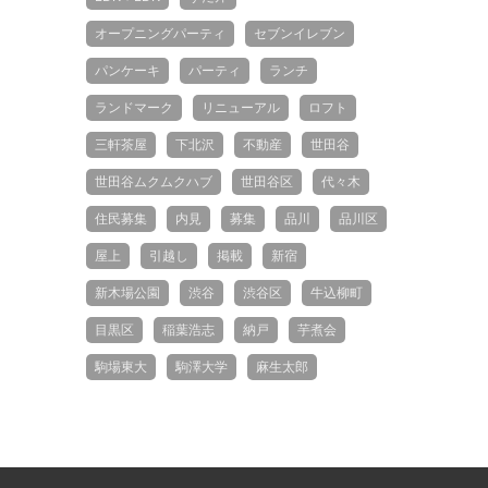
オープニングパーティ
セブンイレブン
パンケーキ
パーティ
ランチ
ランドマーク
リニューアル
ロフト
三軒茶屋
下北沢
不動産
世田谷
世田谷ムクムクハブ
世田谷区
代々木
住民募集
内見
募集
品川
品川区
屋上
引越し
掲載
新宿
新木場公園
渋谷
渋谷区
牛込柳町
目黒区
稲葉浩志
納戸
芋煮会
駒場東大
駒澤大学
麻生太郎