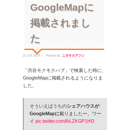
GoogleMapに
掲載されまし
た
21 3月 2014
|
Posted by:
ニタサカアツシ
「渋谷モクモクハブ」で検索した時に、
GoogleMapに掲載されるようになりま
した。
そういえばうちの
シェアハウスが
GoogleMapに
載りましたー。ワー
イ
pic.twitter.com/6iLZKGP1HD