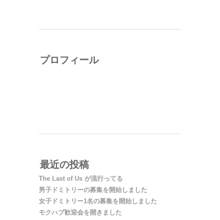
プロフィール
ニタサカアツシ（ruushu）
渋谷モクモクハブ編集長。2012年1月、渋谷区神
山町にものづくり系シェアハウス・渋谷モクモク
ハブを開設。ミニコミ誌の編集・出版などを手が
ける。
最近の投稿
The Last of Us が流行ってる
男子ドミトリーの募集を開始しました
女子ドミトリー1名の募集を開始しました
モクハブ歓迎会を開きました