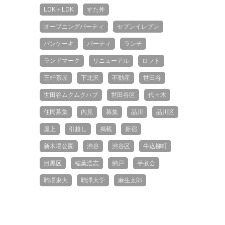
LDK＋LDK
すた丼
オープニングパーティ
セブンイレブン
パンケーキ
パーティ
ランチ
ランドマーク
リニューアル
ロフト
三軒茶屋
下北沢
不動産
世田谷
世田谷ムクムクハブ
世田谷区
代々木
住民募集
内見
募集
品川
品川区
屋上
引越し
掲載
新宿
新木場公園
渋谷
渋谷区
牛込柳町
目黒区
稲葉浩志
納戸
芋煮会
駒場東大
駒澤大学
麻生太郎