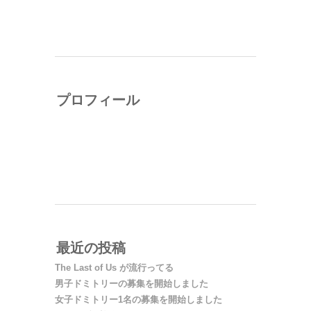
プロフィール
ニタサカアツシ（ruushu）
渋谷モクモクハブ編集長。2012年1月、渋谷区神
山町にものづくり系シェアハウス・渋谷モクモク
ハブを開設。ミニコミ誌の編集・出版などを手が
ける。
最近の投稿
The Last of Us が流行ってる
男子ドミトリーの募集を開始しました
女子ドミトリー1名の募集を開始しました