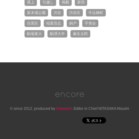
屋上
引越し
掲載
新宿
新木場公園
渋谷
渋谷区
牛込柳町
目黒区
稲葉浩志
納戸
芋煮会
駒場東大
駒澤大学
麻生太郎
© since 2012, produced by
Oredashi
. Editor in Chief NITASAKA Atsushi