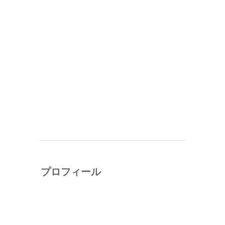
プロフィール
ニタサカアツシ（ruushu）
渋谷モクモクハブ編集長。2012年1月、渋谷区神
山町にものづくり系シェアハウス・渋谷モクモク
ハブを開設。ミニコミ誌の編集・出版などを手が
ける。