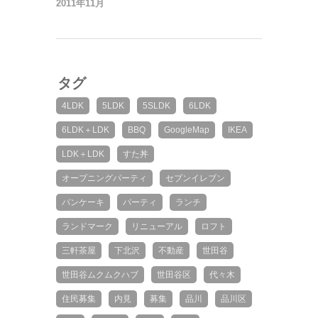
2011年11月
タグ
4LDK
5LDK
5SLDK
6LDK
6LDK＋LDK
BBQ
GoogleMap
IKEA
LDK＋LDK
すた丼
オープニングパーティ
セブンイレブン
パンケーキ
パーティ
ランチ
ランドマーク
リニューアル
ロフト
三軒茶屋
下北沢
不動産
世田谷
世田谷ムクムクハブ
世田谷区
代々木
住民募集
内見
募集
品川
品川区