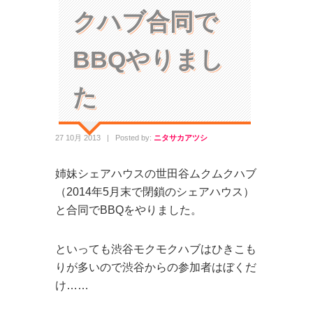
クハブ合同で
BBQやりまし
た
27 10月 2013
|
Posted by:
ニタサカアツシ
姉妹シェアハウスの世田谷ムクムクハブ
（2014年5月末で閉鎖のシェアハウス）
と合同でBBQをやりました。
といっても渋谷モクモクハブはひきこも
りが多いので渋谷からの参加者はぼくだ
け……