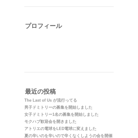
プロフィール
ニタサカアツシ（ruushu）
渋谷モクモクハブ編集長。2012年1月、渋谷区神
山町にものづくり系シェアハウス・渋谷モクモク
ハブを開設。ミニコミ誌の編集・出版などを手が
ける。
最近の投稿
The Last of Us が流行ってる
男子ドミトリーの募集を開始しました
女子ドミトリー1名の募集を開始しました
モクハブ歓迎会を開きました
アトリエの電球をLED電球に変えました
夏の辛いのを辛いので辛くなくしようの会を開催