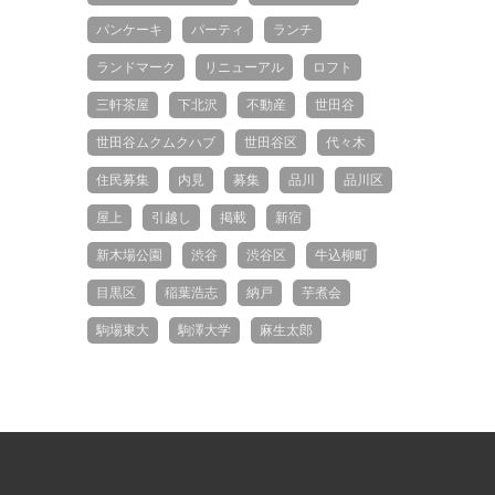
パンケーキ
パーティ
ランチ
ランドマーク
リニューアル
ロフト
三軒茶屋
下北沢
不動産
世田谷
世田谷ムクムクハブ
世田谷区
代々木
住民募集
内見
募集
品川
品川区
屋上
引越し
掲載
新宿
新木場公園
渋谷
渋谷区
牛込柳町
目黒区
稲葉浩志
納戸
芋煮会
駒場東大
駒澤大学
麻生太郎